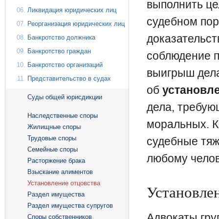
выполнить це
Ликвидация юридических лиц
судебном пор
Реорганизация юридических лиц
доказательств
Банкротство должника
Банкротство граждан
соблюдение п
Банкротство организаций
выигрыш дела
Представительство в судах
об
установле
Суды общей юрисдикции
дела, требую
Наследственные споры
моральных. К
Жилищные споры
Трудовые споры
судебные тяж
Семейные споры
любому челов
Расторжение брака
Взыскание алиментов
Установление отцовства
Установлен
Раздел имущества
Раздел имущества супругов
Адвокаты гру
Споры собственников