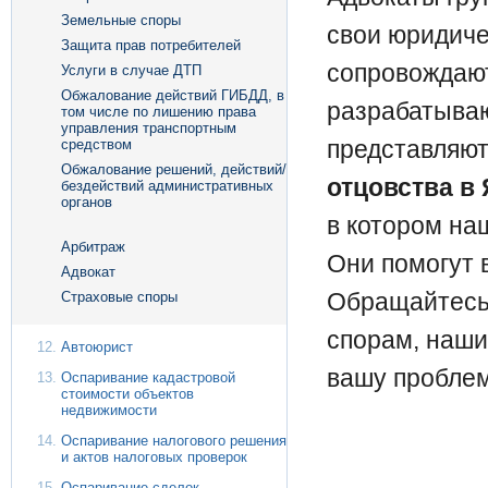
Земельные споры
свои юридиче
Защита прав потребителей
сопровождают
Услуги в случае ДТП
Обжалование действий ГИБДД, в
разрабатыва
том числе по лишению права
управления транспортным
представляют
средством
Обжалование решений, действий/
отцовства в
бездействий административных
органов
в котором на
Арбитраж
Они помогут 
Адвокат
Обращайтесь
Страховые споры
спорам, наши
Автоюрист
вашу проблем
Оспаривание кадастровой
стоимости объектов
недвижимости
Оспаривание налогового решения
и актов налоговых проверок
Оспаривание сделок