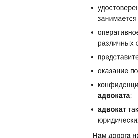
удостовере
занимаетс
оперативно
различных с
представите
оказание п
конфиденци
адвоката
;
адвокат
так
юридических
Нам дорога н