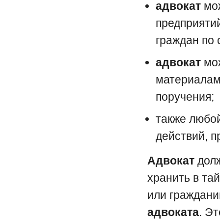
адвокат
мож
предприятий
граждан по 
адвокат
мож
материалам
поручения;
также любо
действий, 
Адвокат
долж
хранить в та
или граждани
адвоката
. Э