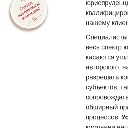
юриспруденц
квалифициров
нашему клиен
Специалисты 
весь спектр ю
касаются угол
авторского, 
разрешать ко
субъектов, т
сопровождать
обширный пра
процессов.
У
компании нап