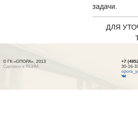
задачи.
ДЛЯ УТ
© ГК «ОПОРА», 2013
+7 (485
Сделано в ЯСИМ
30-16-3
opora_y