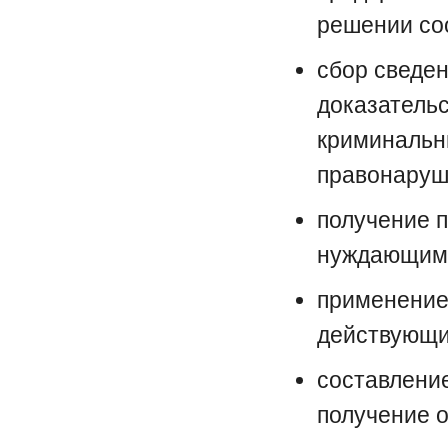
решении со
сбор сведен
доказательс
криминальны
правонаруш
получение 
нуждающимс
применение 
действующи
составлени
получение 