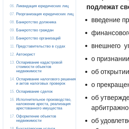
подлежат св
Ликвидация юридических лиц
Реорганизация юридических лиц
введение п
Банкротство должника
Банкротство граждан
финансовог
Банкротство организаций
внешнего у
Представительство в судах
Автоюрист
о признании
Оспаривание кадастровой
стоимости объектов
об открытии
недвижимости
Оспаривание налогового решения
о прекращен
и актов налоговых проверок
Оспаривание сделок
об утвержде
Исполнительное производство,
наложение ареста, реализация
арбитражно
арестованного имущества
Оформление объектов
об удовлетв
недвижимости
Бухгалтерские услуги