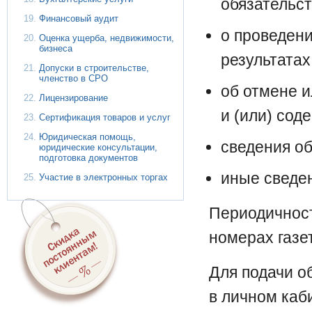
обязательст
Финансовый аудит
о проведени
Оценка ущерба, недвижимости,
бизнеса
результатах
Допуски в строительстве,
членство в СРО
об отмене 
Лицензирование
и (или) сод
Сертификация товаров и услуг
Юридическая помощь,
сведения о
юридические консультации,
подготовка документов
иные сведе
Участие в электронных торгах
Периодичност
номерах га
Для подачи о
в личном каб